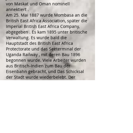
von
Maskat und Oman
nominell
annektiert
.
Am 25. Mai 1887 wurde Mombasa an die
British East Africa Association, später die
Imperial British East Africa Company,
abgegeben
. Es kam 1895 unter britische
Verwaltung. Es wurde bald die
Hauptstadt des
British East Africa
Protectorate
und das Seeterminal der
Uganda Railway
, mit deren Bau 1896
begonnen wurde. Viele Arbeiter wurden
aus
Britisch-Indien
zum Bau der
Eisenbahn gebracht, und Das Schicksal
der Stadt wurde wiederbelebt. Der
Sultan von Sansibar
überreichte die
Stadt 1898 offiziell den Briten.
Mombasa wurde zwischen 1887 und
etwa 1906 die Hauptstadt des
Protektorats Kenia
. Die Hauptstadt
wurde später verlegt, weil Ärzte davor
warnten, dass der Boden sumpfig sei,
und Sir
James Hayes Sadler
, den
damaligen Kommissar des