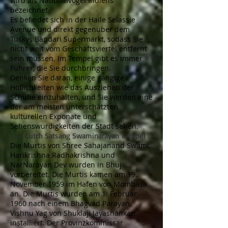
wird als Nationalvogel Indiens
bezeichnet.
Es befindet sich in der Haile Selassie
Avenue und direkt gegenüber dem
Tuskys Bandari Supermarkt, sodass Sie
nicht weit vom Geschäftsviertel entfernt
sein müssen. Im Tempel gibt es immer
Führer, die Sie durchbringen.
Denken Sie daran, einige gängige
Höflichkeiten wie das Ausziehen der
Schuhe einzuhalten, und Sie werden eine
der am meisten unterschätzten
kulturellen Exponate und
Sehenswürdigkeiten der Stadt sehen.
Shri Cutch Satsang Swaminarayan Tempel
Die Murtis von Shree Sahajanand Swami,
Harikrishna Radhakrishna und
NarNarayan Dev wurden in Bhuj
vorbereitet. Die Murtis kamen am 19.
November 1959 im Hafen von Mombasa
an. Die Murtis wurden am 1. Februar
1960 nach einem Bhagvad Parayan,
Vishnu Yag von Shuklaji Jayashankar,
installiert. Der Provinzkommissar