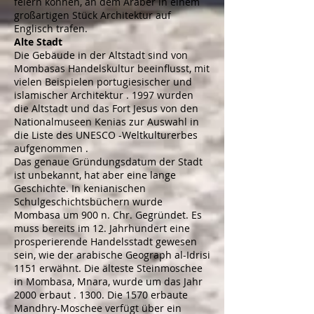
feiern können, an dem Araber in einem
großartigen Stück Architektur auf
Englisch trafen.
Alte Stadt
Die Gebäude in der Altstadt sind von
Mombasas Handelskultur beeinflusst, mit
vielen Beispielen
portugiesischer
und
islamischer Architektur
. 1997 wurden
die Altstadt und das
Fort Jesus
von den
Nationalmuseen Kenias
zur Auswahl in
die Liste des
UNESCO
-Weltkulturerbes
aufgenommen
.
Das genaue Gründungsdatum der Stadt
ist unbekannt, hat aber eine lange
Geschichte. In kenianischen
Schulgeschichtsbüchern wurde
Mombasa um 900 n. Chr. Gegründet. Es
muss bereits im 12. Jahrhundert eine
prosperierende Handelsstadt gewesen
sein, wie der arabische Geograph
al-Idrisi
1151 erwähnt. Die älteste Steinmoschee
in Mombasa, Mnara, wurde um das Jahr
2000 erbaut . 1300. Die 1570 erbaute
Mandhry-Moschee verfügt über ein