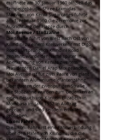
eröffnete am 30. Januar 1960 offiziell das
Tempelgebäude. Shree Laxmidas
Madwani von Kenia Sugarcanes führte
am 1. Februar 1960 die Zeremonie zur
Ausrichtung der Flagge durch.
Moi Avenue / Stoßzähne
Die Straße führt von West nach Ost von
Kilindini
zu einem
Kreisverkehr
mit
Digo
Road
. Ursprünglich Kilindini Road
genannt, wurde der Name später in
Anerkennung von Kenias zweitem
Präsidenten
Daniel Arap Moi
geändert.
Moi Avenue ist für zwei Paare von giant
bekannten
Aluminiumelefantenzähne
Überqueren der
zweispurigen Straße
.
Die Stoßzähne wurden zum Gedenken an
einen Besuch von
Königin Elizabeth
in
Mombasa im Jahr 1952 in Auftrag
gegeben und sind seitdem erhalten
geblieben.
Likoni Fähre
Die Likoni-Fähre ist eine Fährverbindung
über den
Hafen von Kilindini
, die die
kenianische
Stadt
Mombasa
zwischen