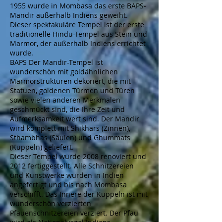
1955 wurde in Mombasa das erste BAPS-
Mandir außerhalb Indiens geweiht.
Dieser spektakuläre Tempel ist der erste
traditionelle Hindu-Tempel aus Stein und
Marmor, der außerhalb Indiens errichtet
wurde.
BAPS Der Mandir-Tempel ist
wunderschön mit goldähnlichen
Marmorstrukturen dekoriert, die mit
Statuen, goldenen Türmen und Türen
sowie vielen anderen Merkmalen
geschmückt sind, die Ihre Zeit und
Aufmerksamkeit wert sind. Der Mandir
wird komplett mit Shikhars (Zinnen),
Sthambhas (Säulen) und Ghummats
(Kuppeln) geliefert.
Dieser Tempel wurde 2008 renoviert und
2012 fertiggestellt. Alle Schnitzereien
und Kunstwerke wurden in Indien
angefertigt und bis nach Mombasa
verschifft. Das Innere der Kuppeln ist mit
wunderschön verzierten
Pfauenschnitzereien verziert. Der Pfau