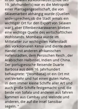
19. Jahrhunderts) war es die Metropole
einer Plantagengesellschaft, die von
Sklavenarbeit abhängig wurde (Quellen
widersprechen, ob die Stadt jemals ein
wichtiger Ort für den Export von
Sklaven
war
), aber Elfenbeinkarawanen blieben
eine wichtige Quelle des wirtschaftlichen
Wohlstands. Mombasa wurde im
Mittelalter zur wichtigsten Hafenstadt
des vorkolonialen Kenia und diente dem
Handel mit anderen afrikanischen
Hafenstädten, dem
Persischen Reich
, der
Arabischen Halbinsel, Indien und China.
Der portugiesische Reisende
Duarte
Barbosa aus dem
16. Jahrhundert
behauptete: "[Mombasa] ist ein Ort mit
viel Verkehr und hat einen guten Hafen,
in dem immer kleine Schiffe aller Art und
auch große Schiffe festgemacht sind, die
beide von
Sofala
und anderen aus fahren
kommen aus
Cambay
und
Melinde
und
anderen, die auf die Insel
Sansibar
segeln. "