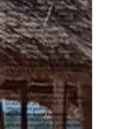
der
Insel
Mombasa und dem
Vorort
Likoni auf
dem Festland bedient. Zwei bis
vier
Fähren mit
zwei
Enden
wechseln
sich über den Hafen ab und befördern
sowohl Straßen- als auch
Fußgängerverkehr. Die Fähren werden
von den Kenya Ferry Services (KFS)
betrieben und sind die einzige
verbleibende Fähre von KFS. Die Likoni-
Fähre wurde 1937 in Betrieb genommen.
Der Personenverkehr ist kostenlos,
während Fahrzeuge,
Tuktuks
, Motorräder
und Lastwagen eine
Fährgebühr
zahlen
müssen.
Mama Nginas Drive
Dieser Ort heißt jetzt The Waterfront,
nachdem die kenianische Regierung
stark in ihre Rehabilitation investiert hat.
Es wurde am 26. Dezember 2019 für die
Öffentlichkeit geöffnet.
Mombasa Memorial Kathedrale
Die ACK Mombasa Memorial Cathedral
ist in keiner Hinsicht eine gewöhnliche