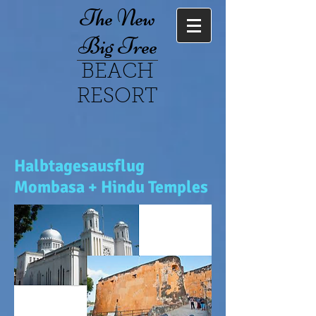
The New
Big Tree
BEACH
RESORT
Halbtagesausflug
Mombasa + Hindu Temples