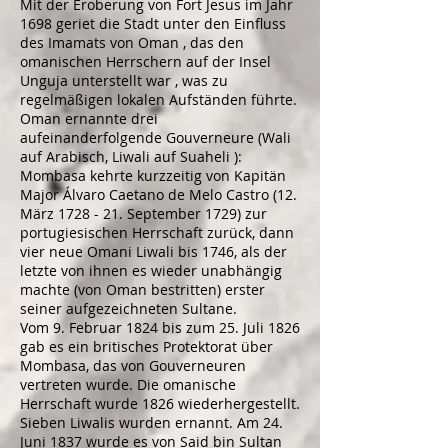
Mit der
Eroberung von Fort Jesus
im Jahr
1698 geriet die Stadt unter den Einfluss
des
Imamats von Oman
, das den
omanischen Herrschern auf der Insel
Unguja unterstellt war
, was zu
regelmäßigen lokalen Aufständen führte.
Oman ernannte drei
aufeinanderfolgende Gouverneure (Wali
auf Arabisch,
Liwali
auf
Suaheli
):
Mombasa kehrte kurzzeitig von Kapitän
Major Álvaro Caetano de Melo Castro (12.
März 1728 - 21. September 1729) zur
portugiesischen Herrschaft zurück, dann
vier neue Omani Liwali bis 1746, als der
letzte von ihnen es wieder unabhängig
machte (von Oman bestritten) erster
seiner aufgezeichneten Sultane.
Vom 9. Februar 1824 bis zum 25. Juli 1826
gab es ein
britisches
Protektorat
über
Mombasa, das von Gouverneuren
vertreten wurde. Die omanische
Herrschaft wurde 1826 wiederhergestellt.
Sieben Liwalis wurden ernannt. Am 24.
Juni 1837 wurde es von
Said bin Sultan