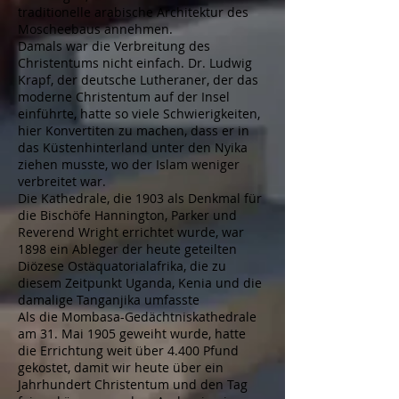
traditionelle arabische Architektur des
Moscheebaus annehmen.
Damals war die Verbreitung des
Christentums nicht einfach. Dr. Ludwig
Krapf, der deutsche Lutheraner, der das
moderne Christentum auf der Insel
einführte, hatte so viele Schwierigkeiten,
hier Konvertiten zu machen, dass er in
das Küstenhinterland unter den Nyika
ziehen musste, wo der Islam weniger
verbreitet war.
Die Kathedrale, die 1903 als Denkmal für
die Bischöfe Hannington, Parker und
Reverend Wright errichtet wurde, war
1898 ein Ableger der heute geteilten
Diözese Ostäquatorialafrika, die zu
diesem Zeitpunkt Uganda, Kenia und die
damalige Tanganjika umfasste
Als die Mombasa-Gedächtniskathedrale
am 31. Mai 1905 geweiht wurde, hatte
die Errichtung weit über 4.400 Pfund
gekostet, damit wir heute über ein
Jahrhundert Christentum und den Tag