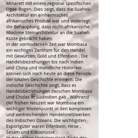
Minarett mit einem regional spezifischen
Ogee-Bogen. Dies zeigt, dass die Suaheli-
Architektur ein einheimisches
afrikanisches Produkt war und widerlegt
die Behauptung, dass nicht-afrikanische
Muslime Steinarchitektur an die Suaheli-
Küste gebracht haben.
In der vormodernen Zeit war Mombasa
ein wichtiges Zentrum für den Handel
mit Gewürzen, Gold und
Elfenbein
. Die
Handelsbeziehungen bis nach Indien
und China und mündliche Historiker
können sich noch heute an diese Periode
der lokalen Geschichte erinnern. Die
indische Geschichte zeigt, dass es
Handelsbeziehungen zwischen Mombasa
und
Cholas
in Südindien gab
. Während
der frühen Neuzeit war Mombasa ein
wichtiger Knotenpunkt in den komplexen
und weitreichenden Handelsnetzwerken
des Indischen Ozeans. Die wichtigsten
Exportgüter waren Elfenbein,
Hirse
,
Sesam
und
Kokosnüsse
.
In der späten Vorkolonialzeit (Ende des