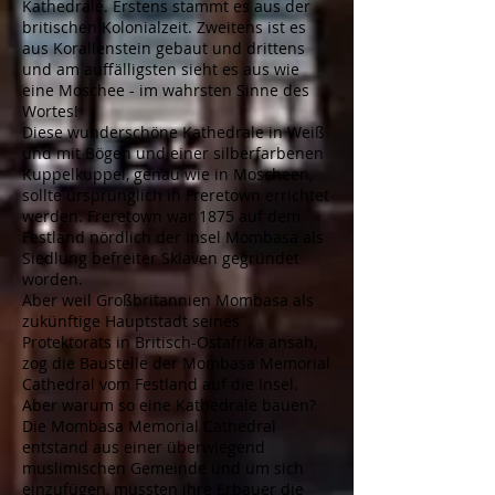
Kathedrale. Erstens stammt es aus der
britischen Kolonialzeit. Zweitens ist es
aus Korallenstein gebaut und drittens
und am auffälligsten sieht es aus wie
eine Moschee - im wahrsten Sinne des
Wortes!
Diese wunderschöne Kathedrale in Weiß
und mit Bögen und einer silberfarbenen
Kuppelkuppel, genau wie in Moscheen,
sollte ursprünglich in Freretown errichtet
werden. Freretown war 1875 auf dem
Festland nördlich der Insel Mombasa als
Siedlung befreiter Sklaven gegründet
worden.
Aber weil Großbritannien Mombasa als
zukünftige Hauptstadt seines
Protektorats in Britisch-Ostafrika ansah,
zog die Baustelle der Mombasa Memorial
Cathedral vom Festland auf die Insel.
Aber warum so eine Kathedrale bauen?
Die Mombasa Memorial Cathedral
entstand aus einer überwiegend
muslimischen Gemeinde und um sich
einzufügen, mussten ihre Erbauer die