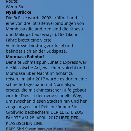
Route:
Wenn Sie
Nyali Brücke
Die Brücke wurde 2002 eröffnet und ist
eine von drei Straßenverbindungen von
Mombasa (die anderen sind die
Kipevu
und
Makupa Causeways
). Die
Likoni-
Fähre
bietet eine vierte
Verkehrsverbindung zur Insel und
befindet sich an der Südspitze.
Mombasa Bahnhof
Der alte Schmalspur-Lunatic Express war
die klassische Art, zwischen Nairobi und
Mombasa über Nacht im Schlaf zu
reisen. Im Jahr 2017 wurde es durch eine
schnelle Tagesbahn mit Normalspur
ersetzt, die mit chinesischer Hilfe gebaut
wurde. Dies ist der neue schnelle Weg,
um zwischen diesen Städten hin und her
zu gelangen - auf Reisen können Sie
Großwild beobachten! DER LETZTE ZUG
FÄHRTE AM 28. APRIL 2017 ÜBER DER
KLASSISCHEN LINIE
BAPS Shri Swaminarayan Mandir