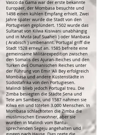
Vasco da Gama
war der erste bekannte
Europäer, der Mombasa besuchte und
1498 einen kühlen Empfang erhielt. Zwei
Jahre später wurde die Stadt von den
Portugiesen geplündert. 1502 wurde das
Sultanat
von
Kilwa Kisiwani
unabhängig
und in Mvita (auf
Suaheli
) oder Manbasa
(
Arabisch
) umbenannt. Portugal griff die
Stadt 1528 erneut an. 1585 befreite eine
gemeinsame Militärexpedition zwischen
den
Somalis
des
Ajuran-Reiches
und den
Türken des
Osmanischen Reiches
unter
der Führung von Emir 'Ali Bey erfolgreich
Mombasa und andere Küstenstädte in
Südostafrika von den Portugiesen.
Malindi
blieb jedoch Portugal treu. Die
Zimba besiegten die Städte Sena und
Tete am Sambesi, und 1587 nahmen sie
Kilwa ein und töteten 3.000 Menschen. In
Mombasa schlachteten die Zimba die
muslimischen Einwohner, aber sie
wurden in Malindi vom Bantu-
sprechenden Segeju angehalten und
gingen nach Hause. Dies regte die